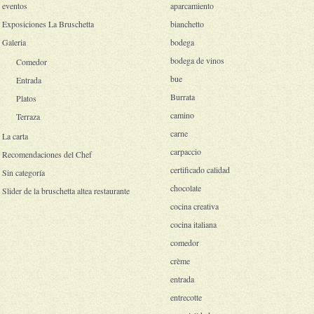
eventos
aparcamiento
Exposiciones La Bruschetta
bianchetto
Galeria
bodega
bodega de vinos
Comedor
bue
Entrada
Burrata
Platos
camino
Terraza
carne
La carta
carpaccio
Recomendaciones del Chef
certificado calidad
Sin categoría
chocolate
Slider de la bruschetta altea restaurante
cocina creativa
cocina italiana
comedor
crème
entrada
entrecotte