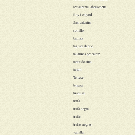
restaurante labruschetta
Roy Ledgard
San valentín
somillo
tagliata
tagliata di bue
tallarines pescatore
tartar de atun
tartufi
Terrace
terraza
tiramisù
trufa
trufa negra
trufas
trufas negras
vainilla