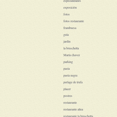
especialidades
exposición
fotos
fotos restaurante
frambuesa
gula
jardin
la bruschetta
María chavez
parking
pasta
pasta negra
perlage de trufa
placer
postres
restaurante
restaurante altea
restaurante la bruschetta