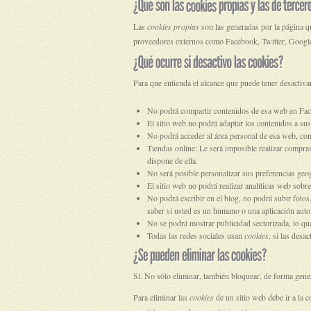
Las
cookies propias
son las generadas por la página qu
proveedores externos como Facebook, Twitter, Google
Para que entienda el alcance que puede tener desactiva
No podrá compartir contenidos de esa web en Faceb
El sitio web no podrá adaptar los contenidos a sus
No podrá acceder al área personal de esa web, c
Tiendas online: Le será imposible realizar compras 
dispone de ella.
No será posible personalizar sus preferencias geog
El sitio web no podrá realizar analíticas web sobre 
No podrá escribir en el blog, no podrá subir foto
saber si usted es un humano o una aplicación aut
No se podrá mostrar publicidad sectorizada, lo que
Todas las redes sociales usan
cookies
, si las desa
Sí. No sólo eliminar, también bloquear, de forma gener
Para eliminar las
cookies
de un sitio web debe ir a la 