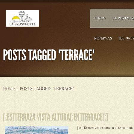
INICIO
EL RESTAU
RESERVAS
TEL. 96 5
HOME
»
POSTS TAGGED
"
TERRACE"
[:es]Terraza vista altura en el restaurante