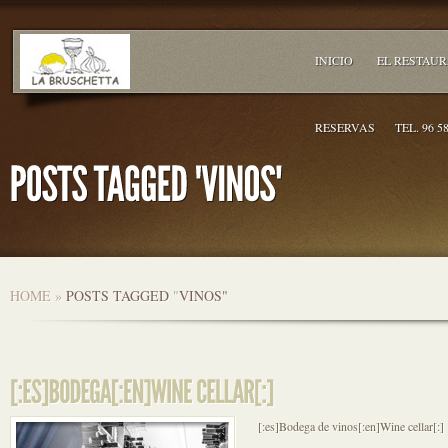
INICIO
EL RESTAU
RESERVAS
TEL. 96 5
HOME
»
POSTS TAGGED
"
VINOS"
[:es]Bodega de vinos[:en]Wine cellar[:]