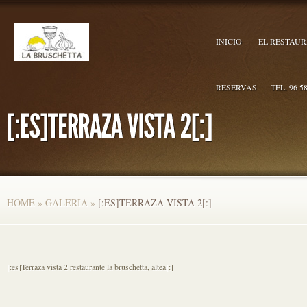
INICIO
EL RESTAU
RESERVAS
TEL. 96 5
HOME
»
GALERIA
»
[:ES]TERRAZA VISTA 2[:]
[:es]Terraza vista 2 restaurante la bruschetta, altea[:]