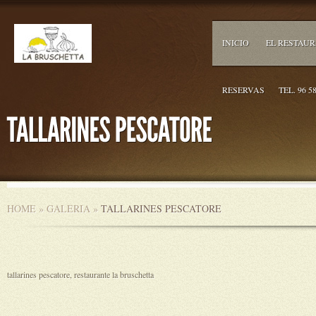
INICIO
EL RESTAU
RESERVAS
TEL. 96 5
HOME
»
GALERIA
»
TALLARINES PESCATORE
tallarines pescatore, restaurante la bruschetta